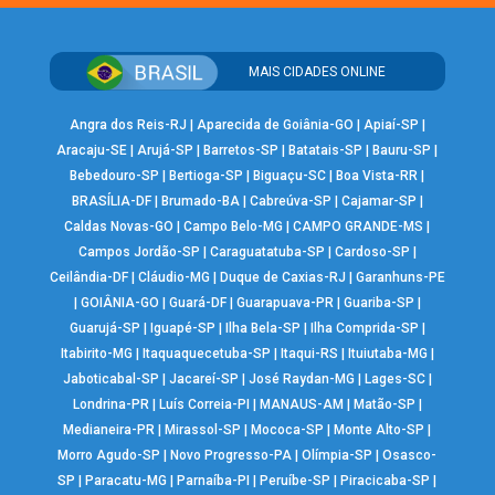
MAIS CIDADES ONLINE
Angra dos Reis-RJ
|
Aparecida de Goiânia-GO
|
Apiaí-SP
|
Aracaju-SE
|
Arujá-SP
|
Barretos-SP
|
Batatais-SP
|
Bauru-SP
|
Bebedouro-SP
|
Bertioga-SP
|
Biguaçu-SC
|
Boa Vista-RR
|
BRASÍLIA-DF
|
Brumado-BA
|
Cabreúva-SP
|
Cajamar-SP
|
Caldas Novas-GO
|
Campo Belo-MG
|
CAMPO GRANDE-MS
|
Campos Jordão-SP
|
Caraguatatuba-SP
|
Cardoso-SP
|
Ceilândia-DF
|
Cláudio-MG
|
Duque de Caxias-RJ
|
Garanhuns-PE
|
GOIÂNIA-GO
|
Guará-DF
|
Guarapuava-PR
|
Guariba-SP
|
Guarujá-SP
|
Iguapé-SP
|
Ilha Bela-SP
|
Ilha Comprida-SP
|
Itabirito-MG
|
Itaquaquecetuba-SP
|
Itaqui-RS
|
Ituiutaba-MG
|
Jaboticabal-SP
|
Jacareí-SP
|
José Raydan-MG
|
Lages-SC
|
Londrina-PR
|
Luís Correia-PI
|
MANAUS-AM
|
Matão-SP
|
Medianeira-PR
|
Mirassol-SP
|
Mococa-SP
|
Monte Alto-SP
|
Morro Agudo-SP
|
Novo Progresso-PA
|
Olímpia-SP
|
Osasco-
SP
|
Paracatu-MG
|
Parnaíba-PI
|
Peruíbe-SP
|
Piracicaba-SP
|