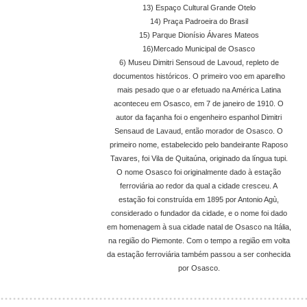
13) Espaço Cultural Grande Otelo
14) Praça Padroeira do Brasil
15) Parque Dionísio Álvares Mateos
16)Mercado Municipal de Osasco
6) Museu Dimitri Sensoud de Lavoud, repleto de
documentos históricos. O primeiro voo em aparelho
mais pesado que o ar efetuado na América Latina
aconteceu em Osasco, em 7 de janeiro de 1910. O
autor da façanha foi o engenheiro espanhol Dimitri
Sensaud de Lavaud, então morador de Osasco. O
primeiro nome, estabelecido pelo bandeirante Raposo
Tavares, foi Vila de Quitaúna, originado da língua tupi.
O nome Osasco foi originalmente dado à estação
ferroviária ao redor da qual a cidade cresceu. A
estação foi construída em 1895 por Antonio Agù,
considerado o fundador da cidade, e o nome foi dado
em homenagem à sua cidade natal de Osasco na Itália,
na região do Piemonte. Com o tempo a região em volta
da estação ferroviária também passou a ser conhecida
por Osasco.