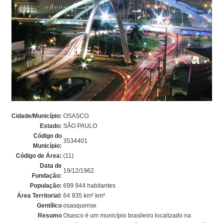
Cidade/Município:
OSASCO
Estado:
SÃO PAULO
Código do
3534401
Município:
Código de Área:
(11)
Data de
19/12/1962
Fundação:
População:
699 944 habitantes
Área Territorial:
64 935 km² km²
Gentílico
osasquense
Resumo
Osasco é um município brasileiro localizado na