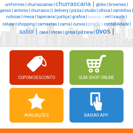
churrascaria |
uniformes |
churrascarias |
globo |
brownies |
gesso |
antonio |
churrasco |
|
delivery |
pizza |
studio |
clínica |
caminhos |
noticias |
mesa |
tapecaria |
justiça |
grafica |
vet |
saude |
baterias |
prada |
celular |
shopping |
camisetas |
cama |
cursos |
contabilidade |
ovos |
sabor |
casa |
oticas |
igreja |
pizzaria |
CUPOM DESCONTO
GUIA SHOP ONLINE
AVALIAÇÕES
BAIXAR APP