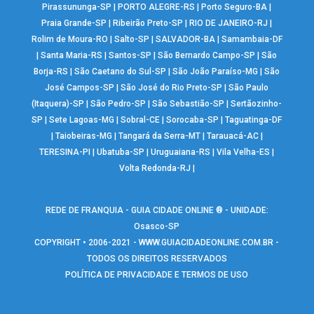
Pirassununga-SP
|
PORTO ALEGRE-RS
|
Porto Seguro-BA
|
Praia Grande-SP
|
Ribeirão Preto-SP
|
RIO DE JANEIRO-RJ
|
Rolim de Moura-RO
|
Salto-SP
|
SALVADOR-BA
|
Samambaia-DF
|
Santa Maria-RS
|
Santos-SP
|
São Bernardo Campo-SP
|
São
Borja-RS
|
São Caetano do Sul-SP
|
São João Paraíso-MG
|
São
José Campos-SP
|
São José do Rio Preto-SP
|
São Paulo
(Itaquera)-SP
|
São Pedro-SP
|
São Sebastião-SP
|
Sertãozinho-
SP
|
Sete Lagoas-MG
|
Sobral-CE
|
Sorocaba-SP
|
Taguatinga-DF
|
Taiobeiras-MG
|
Tangará da Serra-MT
|
Tarauacá-AC
|
TERESINA-PI
|
Ubatuba-SP
|
Uruguaiana-RS
|
Vila Velha-ES
|
Volta Redonda-RJ
|
REDE DE FRANQUIA - GUIA CIDADE ONLINE ® - UNIDADE:
Osasco-SP
COPYRIGHT • 2006-2021 -
WWW.GUIACIDADEONLINE.COM.BR
-
TODOS OS DIREITOS RESERVADOS
POLÍTICA DE PRIVACIDADE E TERMOS DE USO