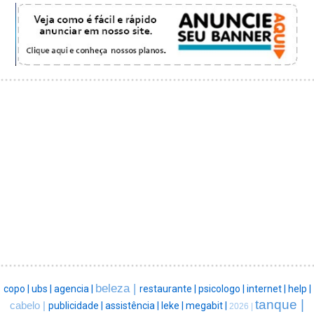
beleza |
copo |
ubs |
agencia |
restaurante |
psicologo |
internet |
help |
tanque |
cabelo |
publicidade |
assistência |
leke |
megabit |
2026 |