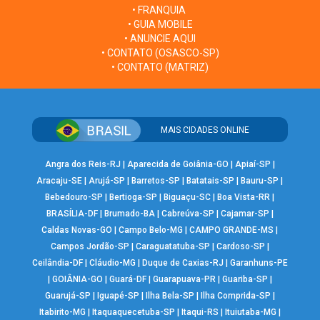
• FRANQUIA
• GUIA MOBILE
• ANUNCIE AQUI
• CONTATO (OSASCO-SP)
• CONTATO (MATRIZ)
MAIS CIDADES ONLINE
Angra dos Reis-RJ
|
Aparecida de Goiânia-GO
|
Apiaí-SP
|
Aracaju-SE
|
Arujá-SP
|
Barretos-SP
|
Batatais-SP
|
Bauru-SP
|
Bebedouro-SP
|
Bertioga-SP
|
Biguaçu-SC
|
Boa Vista-RR
|
BRASÍLIA-DF
|
Brumado-BA
|
Cabreúva-SP
|
Cajamar-SP
|
Caldas Novas-GO
|
Campo Belo-MG
|
CAMPO GRANDE-MS
|
Campos Jordão-SP
|
Caraguatatuba-SP
|
Cardoso-SP
|
Ceilândia-DF
|
Cláudio-MG
|
Duque de Caxias-RJ
|
Garanhuns-PE
|
GOIÂNIA-GO
|
Guará-DF
|
Guarapuava-PR
|
Guariba-SP
|
Guarujá-SP
|
Iguapé-SP
|
Ilha Bela-SP
|
Ilha Comprida-SP
|
Itabirito-MG
|
Itaquaquecetuba-SP
|
Itaqui-RS
|
Ituiutaba-MG
|