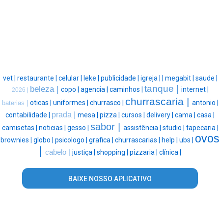
vet |
restaurante |
celular |
leke |
publicidade |
igreja |
|
megabit |
saude |
tanque |
beleza |
copo |
agencia |
caminhos |
internet |
2026 |
churrascaria |
oticas |
uniformes |
churrasco |
antonio |
baterias |
prada |
contabilidade |
mesa |
pizza |
cursos |
delivery |
cama |
casa |
sabor |
camisetas |
noticias |
gesso |
assistência |
studio |
tapecaria |
ovos
brownies |
globo |
psicologo |
grafica |
churrascarias |
help |
ubs |
|
cabelo |
justiça |
shopping |
pizzaria |
clínica |
BAIXE NOSSO APLICATIVO