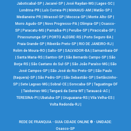
Jaboticabal-SP
|
Jacareí-SP
|
José Raydan-MG
|
Lages-SC
|
Londrina-PR
|
Luís Correia-PI
|
MANAUS-AM
|
Matão-SP
|
Medianeira-PR
|
Mirassol-SP
|
Mococa-SP
|
Monte Alto-SP
|
Morro Agudo-SP
|
Novo Progresso-PA
|
Olímpia-SP
|
Osasco-
SP
|
Paracatu-MG
|
Parnaíba-PI
|
Peruíbe-SP
|
Piracicaba-SP
|
Pirassununga-SP
|
PORTO ALEGRE-RS
|
Porto Seguro-BA
|
Praia Grande-SP
|
Ribeirão Preto-SP
|
RIO DE JANEIRO-RJ
|
Rolim de Moura-RO
|
Salto-SP
|
SALVADOR-BA
|
Samambaia-DF
|
Santa Maria-RS
|
Santos-SP
|
São Bernardo Campo-SP
|
São
Borja-RS
|
São Caetano do Sul-SP
|
São João Paraíso-MG
|
São
José Campos-SP
|
São José do Rio Preto-SP
|
São Paulo
(Itaquera)-SP
|
São Pedro-SP
|
São Sebastião-SP
|
Sertãozinho-
SP
|
Sete Lagoas-MG
|
Sobral-CE
|
Sorocaba-SP
|
Taguatinga-DF
|
Taiobeiras-MG
|
Tangará da Serra-MT
|
Tarauacá-AC
|
TERESINA-PI
|
Ubatuba-SP
|
Uruguaiana-RS
|
Vila Velha-ES
|
Volta Redonda-RJ
|
REDE DE FRANQUIA - GUIA CIDADE ONLINE ® - UNIDADE:
Osasco-SP