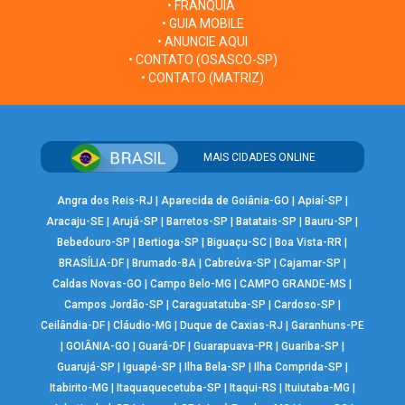
• FRANQUIA
• GUIA MOBILE
• ANUNCIE AQUI
• CONTATO (OSASCO-SP)
• CONTATO (MATRIZ)
MAIS CIDADES ONLINE
Angra dos Reis-RJ
|
Aparecida de Goiânia-GO
|
Apiaí-SP
|
Aracaju-SE
|
Arujá-SP
|
Barretos-SP
|
Batatais-SP
|
Bauru-SP
|
Bebedouro-SP
|
Bertioga-SP
|
Biguaçu-SC
|
Boa Vista-RR
|
BRASÍLIA-DF
|
Brumado-BA
|
Cabreúva-SP
|
Cajamar-SP
|
Caldas Novas-GO
|
Campo Belo-MG
|
CAMPO GRANDE-MS
|
Campos Jordão-SP
|
Caraguatatuba-SP
|
Cardoso-SP
|
Ceilândia-DF
|
Cláudio-MG
|
Duque de Caxias-RJ
|
Garanhuns-PE
|
GOIÂNIA-GO
|
Guará-DF
|
Guarapuava-PR
|
Guariba-SP
|
Guarujá-SP
|
Iguapé-SP
|
Ilha Bela-SP
|
Ilha Comprida-SP
|
Itabirito-MG
|
Itaquaquecetuba-SP
|
Itaqui-RS
|
Ituiutaba-MG
|