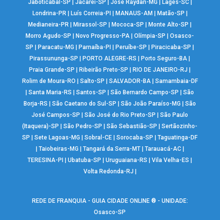
Jaboticabal-SP
|
Jacareí-SP
|
José Raydan-MG
|
Lages-SC
|
Londrina-PR
|
Luís Correia-PI
|
MANAUS-AM
|
Matão-SP
|
Medianeira-PR
|
Mirassol-SP
|
Mococa-SP
|
Monte Alto-SP
|
Morro Agudo-SP
|
Novo Progresso-PA
|
Olímpia-SP
|
Osasco-
SP
|
Paracatu-MG
|
Parnaíba-PI
|
Peruíbe-SP
|
Piracicaba-SP
|
Pirassununga-SP
|
PORTO ALEGRE-RS
|
Porto Seguro-BA
|
Praia Grande-SP
|
Ribeirão Preto-SP
|
RIO DE JANEIRO-RJ
|
Rolim de Moura-RO
|
Salto-SP
|
SALVADOR-BA
|
Samambaia-DF
|
Santa Maria-RS
|
Santos-SP
|
São Bernardo Campo-SP
|
São
Borja-RS
|
São Caetano do Sul-SP
|
São João Paraíso-MG
|
São
José Campos-SP
|
São José do Rio Preto-SP
|
São Paulo
(Itaquera)-SP
|
São Pedro-SP
|
São Sebastião-SP
|
Sertãozinho-
SP
|
Sete Lagoas-MG
|
Sobral-CE
|
Sorocaba-SP
|
Taguatinga-DF
|
Taiobeiras-MG
|
Tangará da Serra-MT
|
Tarauacá-AC
|
TERESINA-PI
|
Ubatuba-SP
|
Uruguaiana-RS
|
Vila Velha-ES
|
Volta Redonda-RJ
|
REDE DE FRANQUIA - GUIA CIDADE ONLINE ® - UNIDADE:
Osasco-SP