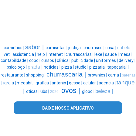
sabor |
caminhos |
camisetas |
justiça |
churrasco |
casa |
cabelo |
vet |
assistência |
help |
internet |
churrascarias |
leke |
saude |
mesa |
contabilidade |
copo |
cursos |
clínica |
publicidade |
uniformes |
delivery |
prada |
psicologo |
noticias |
pizza |
studio |
pizzaria |
tapecaria |
|
churrascaria |
restaurante |
shopping |
brownies |
cama |
baterias
tanque
igreja |
megabit |
grafica |
antonio |
gesso |
celular |
agencia |
|
ovos |
|
beleza |
oticas |
ubs |
globo |
2026 |
BAIXE NOSSO APLICATIVO