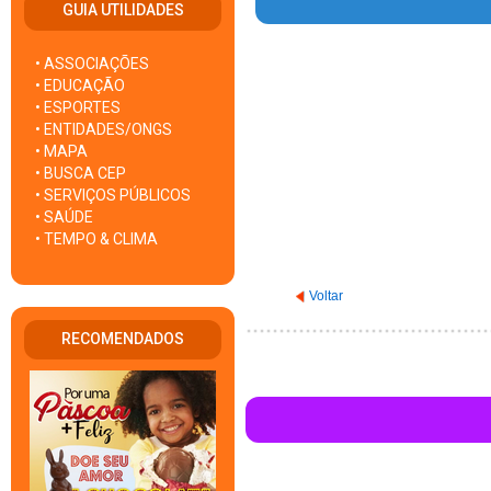
GUIA UTILIDADES
• ASSOCIAÇÕES
Warning
: Invalid argument su
• EDUCAÇÃO
• ESPORTES
• ENTIDADES/ONGS
• MAPA
• BUSCA CEP
• SERVIÇOS PÚBLICOS
• SAÚDE
• TEMPO & CLIMA
Voltar
RECOMENDADOS