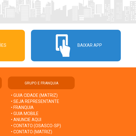
ÕES
BAIXAR APP
GRUPO E FRANQUIA
• GUIA CIDADE (MATRIZ)
• SEJA REPRESENTANTE
• FRANQUIA
• GUIA MOBILE
• ANUNCIE AQUI
• CONTATO (OSASCO-SP)
• CONTATO (MATRIZ)