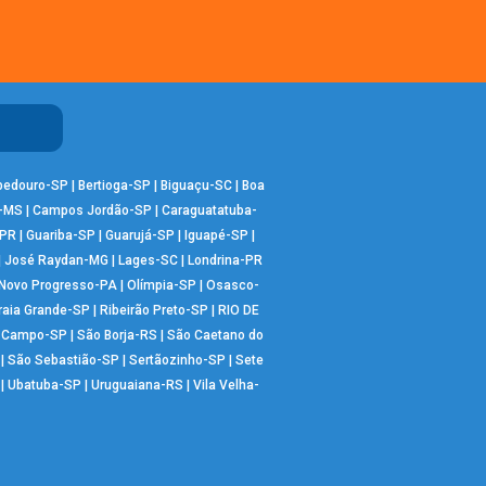
bedouro-SP
|
Bertioga-SP
|
Biguaçu-SC
|
Boa
-MS
|
Campos Jordão-SP
|
Caraguatatuba-
-PR
|
Guariba-SP
|
Guarujá-SP
|
Iguapé-SP
|
|
José Raydan-MG
|
Lages-SC
|
Londrina-PR
Novo Progresso-PA
|
Olímpia-SP
|
Osasco-
raia Grande-SP
|
Ribeirão Preto-SP
|
RIO DE
o Campo-SP
|
São Borja-RS
|
São Caetano do
|
São Sebastião-SP
|
Sertãozinho-SP
|
Sete
|
Ubatuba-SP
|
Uruguaiana-RS
|
Vila Velha-