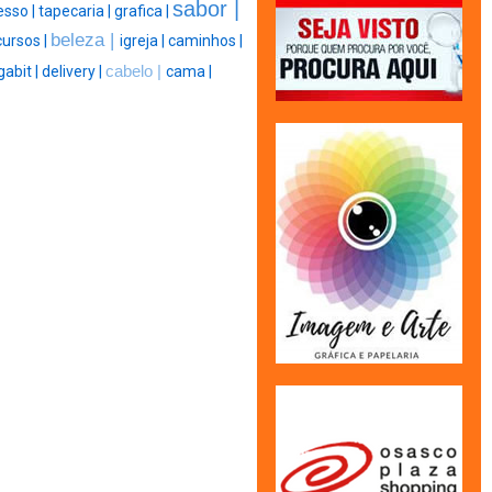
sabor |
esso |
tapecaria |
grafica |
beleza |
cursos |
igreja |
caminhos |
abit |
delivery |
cabelo |
cama |