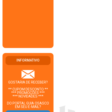
INFORMATIVO
GOSTARIA DE RECEBER?
** CUPOM DESCONTO **
*** PROMOÇÕES ***
*** NOVIDADES ***
DO PORTAL GUIA OSASCO
EM SEU E-MAIL?