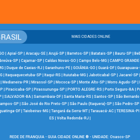
MAIS CIDADES ONLINE
-GO
|
Apiaí-SP
|
Aracaju-SE
|
Arujá-SP
|
Barretos-SP
|
Batatais-SP
|
Bauru-SP
|
Be
breúva-SP
|
Cajamar-SP
|
Caldas Novas-GO
|
Campo Belo-MG
|
CAMPO GRANDE
MG
|
Duque de Caxias-RJ
|
Garanhuns-PE
|
GOIÂNIA-GO
|
Guará-DF
|
Guarapuava
MG
|
Itaquaquecetuba-SP
|
Itaqui-RS
|
Ituiutaba-MG
|
Jaboticabal-SP
|
Jacareí-SP
|
Medianeira-PR
|
Mirassol-SP
|
Mococa-SP
|
Monte Alto-SP
|
Morro Agudo-SP
|
SP
|
Piracicaba-SP
|
Pirassununga-SP
|
PORTO ALEGRE-RS
|
Porto Seguro-BA
|
P
P
|
SALVADOR-BA
|
Samambaia-DF
|
Santa Maria-RS
|
Santos-SP
|
São Bernard
Campos-SP
|
São José do Rio Preto-SP
|
São Paulo (Itaquera)-SP
|
São Pedro-SP
guatinga-DF
|
Taiobeiras-MG
|
Tangará da Serra-MT
|
Tarauacá-AC
|
TERESINA-PI
ES
|
Volta Redonda-RJ
|
REDE DE FRANQUIA - GUIA CIDADE ONLINE ® - UNIDADE: Osasco-SP