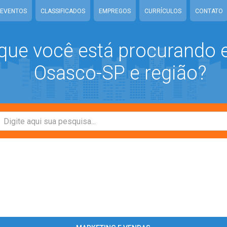
EVENTOS
CLASSIFICADOS
EMPREGOS
CURRÍCULOS
CONTATO
que você está procurando
Osasco-SP e região?