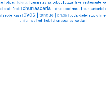
ias |
oticas |
camisetas |
psicologo |
pizza |
leke |
restaurante |
g
baterias |
churrascaria |
o |
assistência |
churrasco |
mesa |
antonio |
2026 |
ovos |
tanque |
prada |
a |
saude |
casa |
publicidade |
studio |
meg
uniformes |
vet |
help |
churrascarias |
celular |