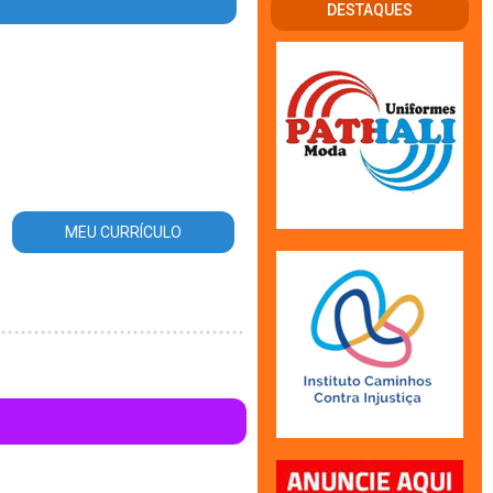
DESTAQUES
_area_atuacao.php
on line
56
MEU CURRÍCULO