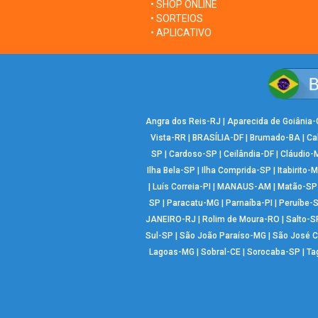
• SHOP ONLINE
• SORTEIOS
• APLICATIVO
Angra dos Reis-RJ
|
Aparecida de Goiânia
Vista-RR
|
BRASÍLIA-DF
|
Brumado-BA
|
Ca
SP
|
Cardoso-SP
|
Ceilândia-DF
|
Cláudio-
Ilha Bela-SP
|
Ilha Comprida-SP
|
Itabirito-
|
Luís Correia-PI
|
MANAUS-AM
|
Matão-SP
SP
|
Paracatu-MG
|
Parnaíba-PI
|
Peruíbe-
JANEIRO-RJ
|
Rolim de Moura-RO
|
Salto-S
Sul-SP
|
São João Paraíso-MG
|
São José 
Lagoas-MG
|
Sobral-CE
|
Sorocaba-SP
|
Ta