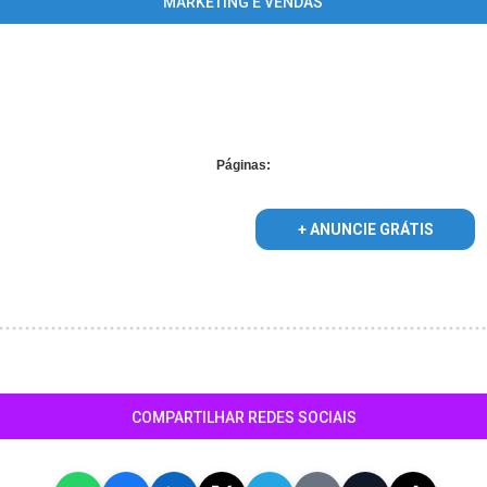
MARKETING E VENDAS
pplied for foreach() in
/home/portalguiaosasco/www/conteudo_lista
Páginas:
+ ANUNCIE GRÁTIS
COMPARTILHAR REDES SOCIAIS