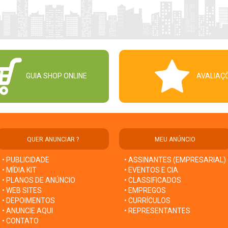
GUIA SHOP ONLINE
AVALIAÇ
QUER ANUNCIAR ?
MEU ANÚNCIO
• PUBLICIDADE
• ASSINANTES (EMPRESARIAL)
• MÍDIA KIT
• EVENTOS E CIA
• PLANOS DE ANÚNCIO
• CLASSIFICADOS
• WEB SITES
• EMPREGOS
• DEPOIMENTOS
• CURRÍCULOS
• ANUNCIE AQUI
• REPRESENTANTES
• CONTATO