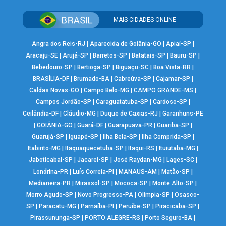
MAIS CIDADES ONLINE
Angra dos Reis-RJ
|
Aparecida de Goiânia-GO
|
Apiaí-SP
|
Aracaju-SE
|
Arujá-SP
|
Barretos-SP
|
Batatais-SP
|
Bauru-SP
|
Bebedouro-SP
|
Bertioga-SP
|
Biguaçu-SC
|
Boa Vista-RR
|
BRASÍLIA-DF
|
Brumado-BA
|
Cabreúva-SP
|
Cajamar-SP
|
Caldas Novas-GO
|
Campo Belo-MG
|
CAMPO GRANDE-MS
|
Campos Jordão-SP
|
Caraguatatuba-SP
|
Cardoso-SP
|
Ceilândia-DF
|
Cláudio-MG
|
Duque de Caxias-RJ
|
Garanhuns-PE
|
GOIÂNIA-GO
|
Guará-DF
|
Guarapuava-PR
|
Guariba-SP
|
Guarujá-SP
|
Iguapé-SP
|
Ilha Bela-SP
|
Ilha Comprida-SP
|
Itabirito-MG
|
Itaquaquecetuba-SP
|
Itaqui-RS
|
Ituiutaba-MG
|
Jaboticabal-SP
|
Jacareí-SP
|
José Raydan-MG
|
Lages-SC
|
Londrina-PR
|
Luís Correia-PI
|
MANAUS-AM
|
Matão-SP
|
Medianeira-PR
|
Mirassol-SP
|
Mococa-SP
|
Monte Alto-SP
|
Morro Agudo-SP
|
Novo Progresso-PA
|
Olímpia-SP
|
Osasco-
SP
|
Paracatu-MG
|
Parnaíba-PI
|
Peruíbe-SP
|
Piracicaba-SP
|
Pirassununga-SP
|
PORTO ALEGRE-RS
|
Porto Seguro-BA
|