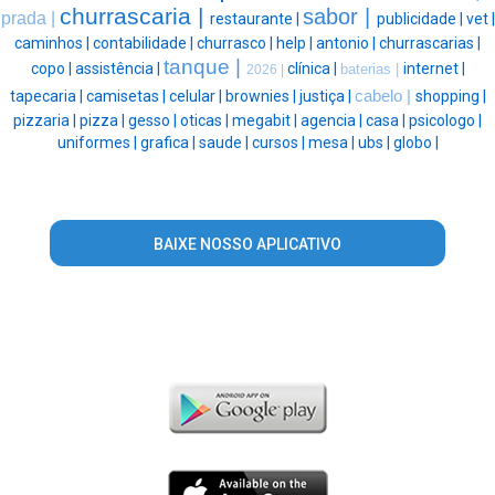
churrascaria |
sabor |
prada |
restaurante |
publicidade |
vet |
caminhos |
contabilidade |
churrasco |
help |
antonio |
churrascarias |
tanque |
copo |
assistência |
clínica |
internet |
baterias |
2026 |
tapecaria |
camisetas |
celular |
brownies |
justiça |
cabelo |
shopping |
pizzaria |
pizza |
gesso |
oticas |
megabit |
agencia |
casa |
psicologo |
uniformes |
grafica |
saude |
cursos |
mesa |
ubs |
globo |
BAIXE NOSSO APLICATIVO