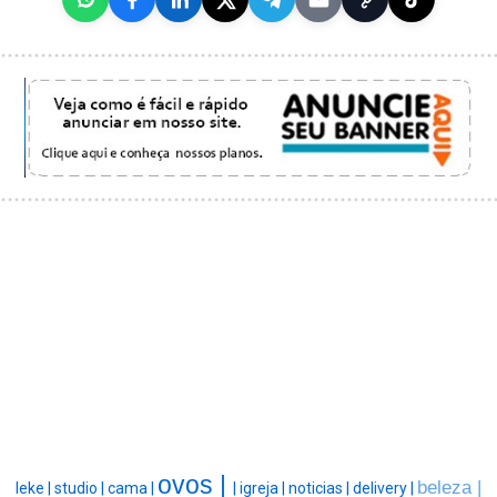
ovos |
beleza |
leke |
studio |
cama |
|
igreja |
noticias |
delivery |