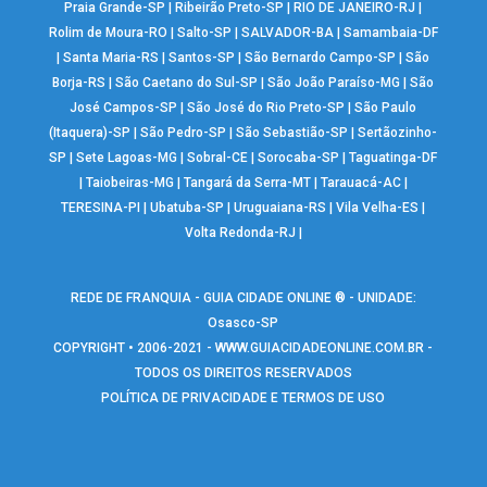
Praia Grande-SP
|
Ribeirão Preto-SP
|
RIO DE JANEIRO-RJ
|
Rolim de Moura-RO
|
Salto-SP
|
SALVADOR-BA
|
Samambaia-DF
|
Santa Maria-RS
|
Santos-SP
|
São Bernardo Campo-SP
|
São
Borja-RS
|
São Caetano do Sul-SP
|
São João Paraíso-MG
|
São
José Campos-SP
|
São José do Rio Preto-SP
|
São Paulo
(Itaquera)-SP
|
São Pedro-SP
|
São Sebastião-SP
|
Sertãozinho-
SP
|
Sete Lagoas-MG
|
Sobral-CE
|
Sorocaba-SP
|
Taguatinga-DF
|
Taiobeiras-MG
|
Tangará da Serra-MT
|
Tarauacá-AC
|
TERESINA-PI
|
Ubatuba-SP
|
Uruguaiana-RS
|
Vila Velha-ES
|
Volta Redonda-RJ
|
REDE DE FRANQUIA - GUIA CIDADE ONLINE ® - UNIDADE:
Osasco-SP
COPYRIGHT • 2006-2021 -
WWW.GUIACIDADEONLINE.COM.BR
-
TODOS OS DIREITOS RESERVADOS
POLÍTICA DE PRIVACIDADE E TERMOS DE USO