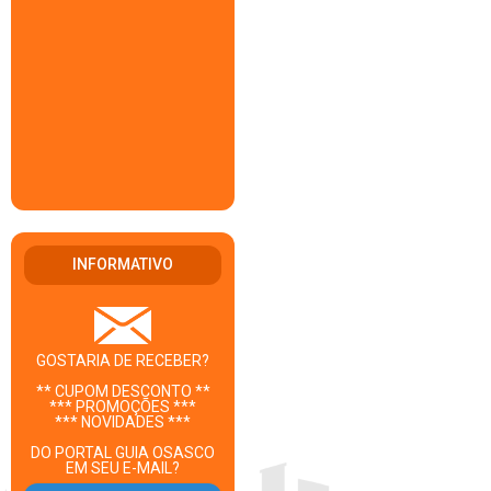
INFORMATIVO
GOSTARIA DE RECEBER?
** CUPOM DESCONTO **
*** PROMOÇÕES ***
*** NOVIDADES ***
DO PORTAL GUIA OSASCO
EM SEU E-MAIL?