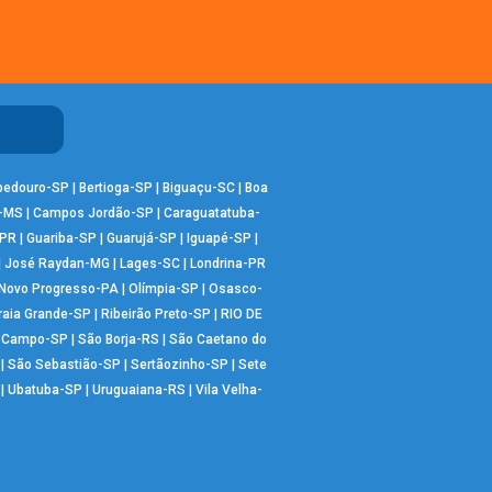
bedouro-SP
|
Bertioga-SP
|
Biguaçu-SC
|
Boa
-MS
|
Campos Jordão-SP
|
Caraguatatuba-
-PR
|
Guariba-SP
|
Guarujá-SP
|
Iguapé-SP
|
|
José Raydan-MG
|
Lages-SC
|
Londrina-PR
Novo Progresso-PA
|
Olímpia-SP
|
Osasco-
raia Grande-SP
|
Ribeirão Preto-SP
|
RIO DE
o Campo-SP
|
São Borja-RS
|
São Caetano do
|
São Sebastião-SP
|
Sertãozinho-SP
|
Sete
|
Ubatuba-SP
|
Uruguaiana-RS
|
Vila Velha-