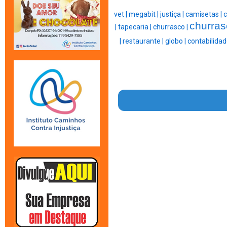
vet |
megabit |
justiça |
camisetas |
churras
|
tapecaria |
churrasco |
|
restaurante |
globo |
contabilidad