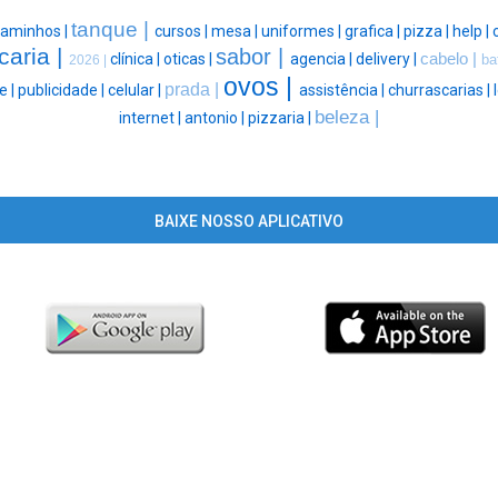
tanque |
caminhos |
cursos |
mesa |
uniformes |
grafica |
pizza |
help |
caria |
sabor |
clínica |
oticas |
agencia |
delivery |
cabelo |
ba
2026 |
ovos |
prada |
e |
publicidade |
celular |
assistência |
churrascarias |
beleza |
internet |
antonio |
pizzaria |
BAIXE NOSSO APLICATIVO