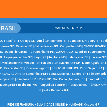
MAIS CIDADES ONLINE
-GO
|
Apiaí-SP
|
Aracaju-SE
|
Arujá-SP
|
Barretos-SP
|
Batatais-SP
|
Bauru-SP
|
Be
breúva-SP
|
Cajamar-SP
|
Caldas Novas-GO
|
Campo Belo-MG
|
CAMPO GRANDE
MG
|
Duque de Caxias-RJ
|
Garanhuns-PE
|
GOIÂNIA-GO
|
Guará-DF
|
Guarapuava
MG
|
Itaquaquecetuba-SP
|
Itaqui-RS
|
Ituiutaba-MG
|
Jaboticabal-SP
|
Jacareí-SP
|
Medianeira-PR
|
Mirassol-SP
|
Mococa-SP
|
Monte Alto-SP
|
Morro Agudo-SP
|
SP
|
Piracicaba-SP
|
Pirassununga-SP
|
PORTO ALEGRE-RS
|
Porto Seguro-BA
|
P
P
|
SALVADOR-BA
|
Samambaia-DF
|
Santa Maria-RS
|
Santos-SP
|
São Bernard
Campos-SP
|
São José do Rio Preto-SP
|
São Paulo (Itaquera)-SP
|
São Pedro-SP
guatinga-DF
|
Taiobeiras-MG
|
Tangará da Serra-MT
|
Tarauacá-AC
|
TERESINA-PI
ES
|
Volta Redonda-RJ
|
REDE DE FRANQUIA - GUIA CIDADE ONLINE ® - UNIDADE: Osasco-SP