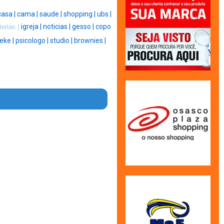
casa |
cama |
saude |
shopping |
ubs |
igreja |
noticias |
gesso |
copo
terias |
leke |
psicologo |
studio |
brownies |