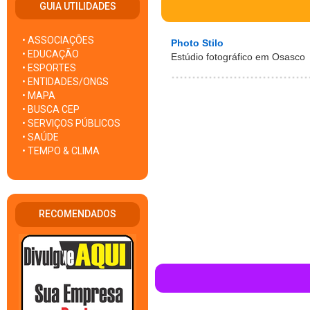
GUIA UTILIDADES
• ASSOCIAÇÕES
Photo Stilo
• EDUCAÇÃO
Estúdio fotográfico em Osasco
• ESPORTES
• ENTIDADES/ONGS
• MAPA
• BUSCA CEP
• SERVIÇOS PÚBLICOS
• SAÚDE
• TEMPO & CLIMA
RECOMENDADOS