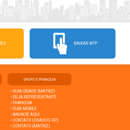
ÕES
BAIXAR APP
GRUPO E FRANQUIA
• GUIA CIDADE (MATRIZ)
• SEJA REPRESENTANTE
• FRANQUIA
• GUIA MOBILE
• ANUNCIE AQUI
• CONTATO (OSASCO-SP)
• CONTATO (MATRIZ)