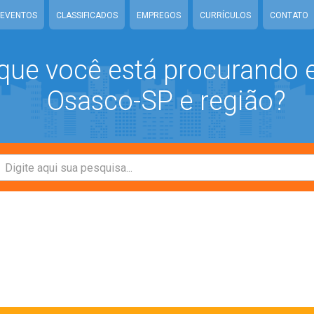
EVENTOS
CLASSIFICADOS
EMPREGOS
CURRÍCULOS
CONTATO
que você está procurando
Osasco-SP e região?