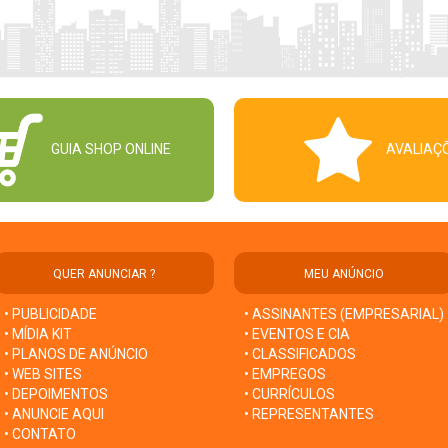
GUIA SHOP ONLINE
AVALIAÇ
QUER ANUNCIAR ?
MEU ANÚNCIO
• PUBLICIDADE
• ASSINANTES (EMPRESARIAL)
• MÍDIA KIT
• EVENTOS E CIA
• PLANOS DE ANÚNCIO
• CLASSIFICADOS
• WEB SITES
• EMPREGOS
• DEPOIMENTOS
• CURRÍCULOS
• ANUNCIE AQUI
• REPRESENTANTES
• CONTATO