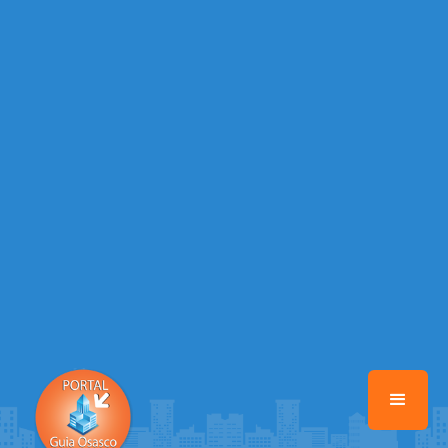
Warning
: Illegal string offset 'EMAIL_AUTOR' in
/home/portalguiaosasco/www/class-mb/Seguranca.Class.php
on
line
37
Warning
: Illegal string offset 'DATA_CADASTRO' in
/home/portalguiaosasco/www/class-mb/Seguranca.Class.php
on
line
37
Warning
: Illegal string offset 'DESTAQUE' in
/home/portalguiaosasco/www/class-mb/Seguranca.Class.php
on
line
37
Warning
: Illegal string offset 'STATUS' in
/home/portalguiaosasco/www/class-mb/Seguranca.Class.php
on
line
37