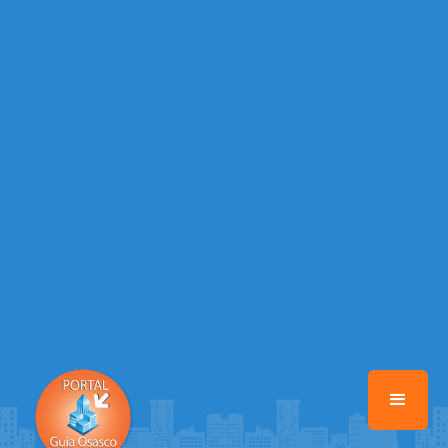
Warning
: Illegal string offset 'EMAIL_AUTOR' in
/home/portalguiaosasco/www/class-mb/Seguranca.Class.php
on
line
37
Warning
: Illegal string offset 'DATA_CADASTRO' in
/home/portalguiaosasco/www/class-mb/Seguranca.Class.php
on
line
37
Warning
: Illegal string offset 'DESTAQUE' in
/home/portalguiaosasco/www/class-mb/Seguranca.Class.php
on
line
37
Warning
: Illegal string offset 'STATUS' in
/home/portalguiaosasco/www/class-mb/Seguranca.Class.php
on
line
37