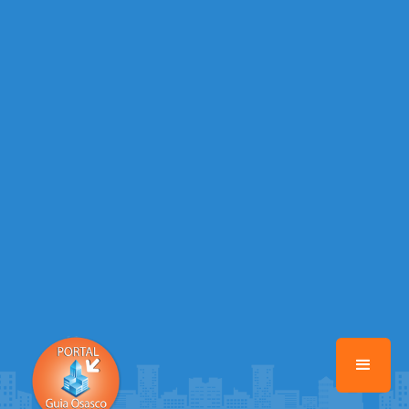
Warning
: Illegal string offset 'EMAIL_AUTOR' in
/home/portalguiaosasco/www/class-mb/Seguranca.Class.php
on
line
37
Warning
: Illegal string offset 'DATA_CADASTRO' in
/home/portalguiaosasco/www/class-mb/Seguranca.Class.php
on
line
37
Warning
: Illegal string offset 'DESTAQUE' in
/home/portalguiaosasco/www/class-mb/Seguranca.Class.php
on
line
37
Warning
: Illegal string offset 'STATUS' in
/home/portalguiaosasco/www/class-mb/Seguranca.Class.php
on
line
37