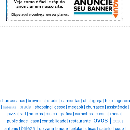
churrascarias |
brownies |
studio |
camisetas |
ubs |
igreja |
help |
agencia
prada |
|
shopping |
gesso |
megabit |
churrasco |
assistência |
baterias |
pizza |
vet |
noticias |
clínica |
grafica |
caminhos |
cursos |
mesa |
ovos |
publicidade |
casa |
contabilidade |
restaurante |
2026 |
beleza |
antonio |
pizzaria |
saude |
celular |
oticas |
cabelo |
copo |