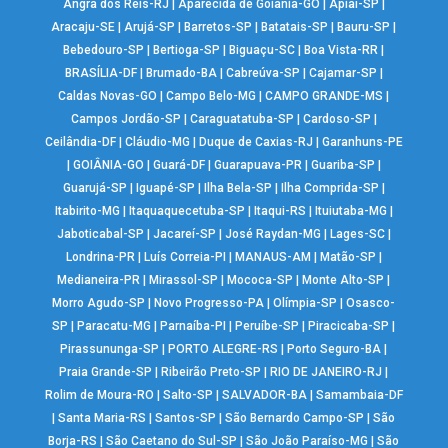
Angra dos Reis-RJ
|
Aparecida de Goiânia-GO
|
Apiaí-SP
|
Aracaju-SE
|
Arujá-SP
|
Barretos-SP
|
Batatais-SP
|
Bauru-SP
|
Bebedouro-SP
|
Bertioga-SP
|
Biguaçu-SC
|
Boa Vista-RR
|
BRASÍLIA-DF
|
Brumado-BA
|
Cabreúva-SP
|
Cajamar-SP
|
Caldas Novas-GO
|
Campo Belo-MG
|
CAMPO GRANDE-MS
|
Campos Jordão-SP
|
Caraguatatuba-SP
|
Cardoso-SP
|
Ceilândia-DF
|
Cláudio-MG
|
Duque de Caxias-RJ
|
Garanhuns-PE
|
GOIÂNIA-GO
|
Guará-DF
|
Guarapuava-PR
|
Guariba-SP
|
Guarujá-SP
|
Iguapé-SP
|
Ilha Bela-SP
|
Ilha Comprida-SP
|
Itabirito-MG
|
Itaquaquecetuba-SP
|
Itaqui-RS
|
Ituiutaba-MG
|
Jaboticabal-SP
|
Jacareí-SP
|
José Raydan-MG
|
Lages-SC
|
Londrina-PR
|
Luís Correia-PI
|
MANAUS-AM
|
Matão-SP
|
Medianeira-PR
|
Mirassol-SP
|
Mococa-SP
|
Monte Alto-SP
|
Morro Agudo-SP
|
Novo Progresso-PA
|
Olímpia-SP
|
Osasco-
SP
|
Paracatu-MG
|
Parnaíba-PI
|
Peruíbe-SP
|
Piracicaba-SP
|
Pirassununga-SP
|
PORTO ALEGRE-RS
|
Porto Seguro-BA
|
Praia Grande-SP
|
Ribeirão Preto-SP
|
RIO DE JANEIRO-RJ
|
Rolim de Moura-RO
|
Salto-SP
|
SALVADOR-BA
|
Samambaia-DF
|
Santa Maria-RS
|
Santos-SP
|
São Bernardo Campo-SP
|
São
Borja-RS
|
São Caetano do Sul-SP
|
São João Paraíso-MG
|
São