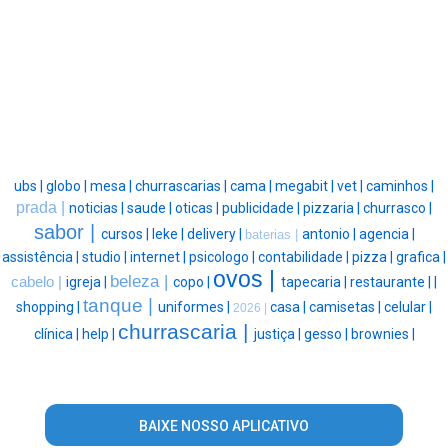
ubs |
globo |
mesa |
churrascarias |
cama |
megabit |
vet |
caminhos |
prada |
noticias |
saude |
oticas |
publicidade |
pizzaria |
churrasco |
sabor |
cursos |
leke |
delivery |
antonio |
agencia |
baterias |
assistência |
studio |
internet |
psicologo |
contabilidade |
pizza |
grafica |
ovos |
beleza |
cabelo |
igreja |
copo |
tapecaria |
restaurante |
|
tanque |
shopping |
uniformes |
casa |
camisetas |
celular |
2026 |
churrascaria |
clínica |
help |
justiça |
gesso |
brownies |
BAIXE NOSSO APLICATIVO