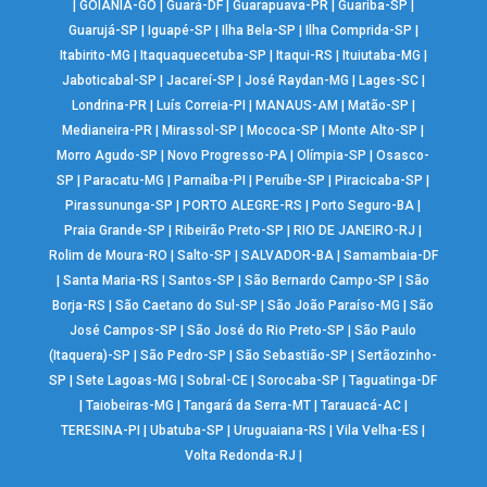
|
GOIÂNIA-GO
|
Guará-DF
|
Guarapuava-PR
|
Guariba-SP
|
Guarujá-SP
|
Iguapé-SP
|
Ilha Bela-SP
|
Ilha Comprida-SP
|
Itabirito-MG
|
Itaquaquecetuba-SP
|
Itaqui-RS
|
Ituiutaba-MG
|
Jaboticabal-SP
|
Jacareí-SP
|
José Raydan-MG
|
Lages-SC
|
Londrina-PR
|
Luís Correia-PI
|
MANAUS-AM
|
Matão-SP
|
Medianeira-PR
|
Mirassol-SP
|
Mococa-SP
|
Monte Alto-SP
|
Morro Agudo-SP
|
Novo Progresso-PA
|
Olímpia-SP
|
Osasco-
SP
|
Paracatu-MG
|
Parnaíba-PI
|
Peruíbe-SP
|
Piracicaba-SP
|
Pirassununga-SP
|
PORTO ALEGRE-RS
|
Porto Seguro-BA
|
Praia Grande-SP
|
Ribeirão Preto-SP
|
RIO DE JANEIRO-RJ
|
Rolim de Moura-RO
|
Salto-SP
|
SALVADOR-BA
|
Samambaia-DF
|
Santa Maria-RS
|
Santos-SP
|
São Bernardo Campo-SP
|
São
Borja-RS
|
São Caetano do Sul-SP
|
São João Paraíso-MG
|
São
José Campos-SP
|
São José do Rio Preto-SP
|
São Paulo
(Itaquera)-SP
|
São Pedro-SP
|
São Sebastião-SP
|
Sertãozinho-
SP
|
Sete Lagoas-MG
|
Sobral-CE
|
Sorocaba-SP
|
Taguatinga-DF
|
Taiobeiras-MG
|
Tangará da Serra-MT
|
Tarauacá-AC
|
TERESINA-PI
|
Ubatuba-SP
|
Uruguaiana-RS
|
Vila Velha-ES
|
Volta Redonda-RJ
|