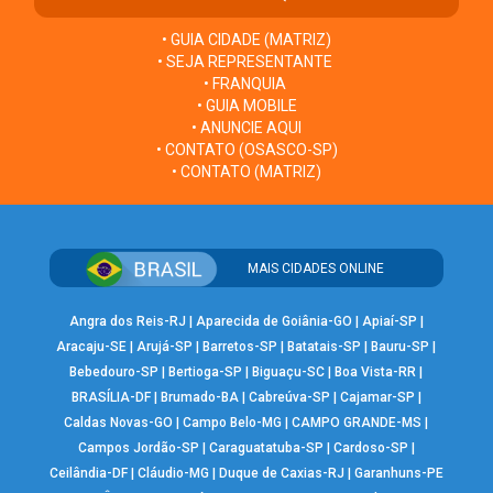
• GUIA CIDADE (MATRIZ)
• SEJA REPRESENTANTE
• FRANQUIA
• GUIA MOBILE
• ANUNCIE AQUI
• CONTATO (OSASCO-SP)
• CONTATO (MATRIZ)
MAIS CIDADES ONLINE
Angra dos Reis-RJ
|
Aparecida de Goiânia-GO
|
Apiaí-SP
|
Aracaju-SE
|
Arujá-SP
|
Barretos-SP
|
Batatais-SP
|
Bauru-SP
|
Bebedouro-SP
|
Bertioga-SP
|
Biguaçu-SC
|
Boa Vista-RR
|
BRASÍLIA-DF
|
Brumado-BA
|
Cabreúva-SP
|
Cajamar-SP
|
Caldas Novas-GO
|
Campo Belo-MG
|
CAMPO GRANDE-MS
|
Campos Jordão-SP
|
Caraguatatuba-SP
|
Cardoso-SP
|
Ceilândia-DF
|
Cláudio-MG
|
Duque de Caxias-RJ
|
Garanhuns-PE