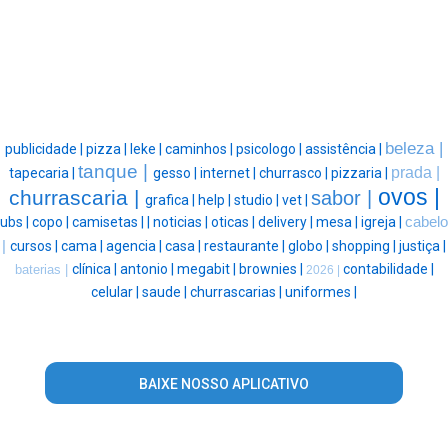
beleza |
publicidade |
pizza |
leke |
caminhos |
psicologo |
assistência |
tanque |
prada |
tapecaria |
gesso |
internet |
churrasco |
pizzaria |
ovos |
churrascaria |
sabor |
grafica |
help |
studio |
vet |
ubs |
copo |
camisetas |
|
noticias |
oticas |
delivery |
mesa |
igreja |
cabelo
|
cursos |
cama |
agencia |
casa |
restaurante |
globo |
shopping |
justiça |
clínica |
antonio |
megabit |
brownies |
contabilidade |
baterias |
2026 |
celular |
saude |
churrascarias |
uniformes |
BAIXE NOSSO APLICATIVO