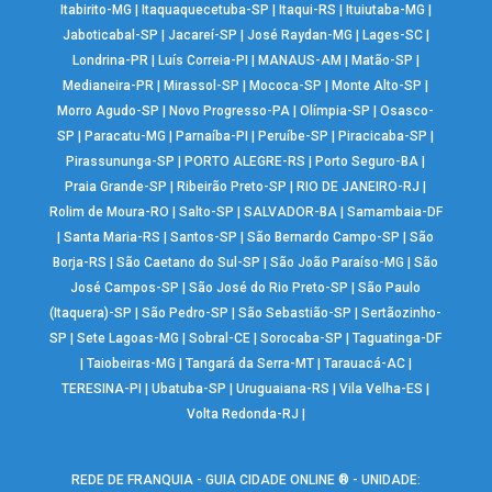
Itabirito-MG
|
Itaquaquecetuba-SP
|
Itaqui-RS
|
Ituiutaba-MG
|
Jaboticabal-SP
|
Jacareí-SP
|
José Raydan-MG
|
Lages-SC
|
Londrina-PR
|
Luís Correia-PI
|
MANAUS-AM
|
Matão-SP
|
Medianeira-PR
|
Mirassol-SP
|
Mococa-SP
|
Monte Alto-SP
|
Morro Agudo-SP
|
Novo Progresso-PA
|
Olímpia-SP
|
Osasco-
SP
|
Paracatu-MG
|
Parnaíba-PI
|
Peruíbe-SP
|
Piracicaba-SP
|
Pirassununga-SP
|
PORTO ALEGRE-RS
|
Porto Seguro-BA
|
Praia Grande-SP
|
Ribeirão Preto-SP
|
RIO DE JANEIRO-RJ
|
Rolim de Moura-RO
|
Salto-SP
|
SALVADOR-BA
|
Samambaia-DF
|
Santa Maria-RS
|
Santos-SP
|
São Bernardo Campo-SP
|
São
Borja-RS
|
São Caetano do Sul-SP
|
São João Paraíso-MG
|
São
José Campos-SP
|
São José do Rio Preto-SP
|
São Paulo
(Itaquera)-SP
|
São Pedro-SP
|
São Sebastião-SP
|
Sertãozinho-
SP
|
Sete Lagoas-MG
|
Sobral-CE
|
Sorocaba-SP
|
Taguatinga-DF
|
Taiobeiras-MG
|
Tangará da Serra-MT
|
Tarauacá-AC
|
TERESINA-PI
|
Ubatuba-SP
|
Uruguaiana-RS
|
Vila Velha-ES
|
Volta Redonda-RJ
|
REDE DE FRANQUIA - GUIA CIDADE ONLINE ® - UNIDADE: