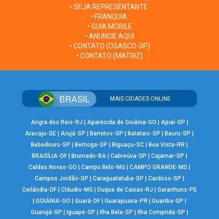
• SEJA REPRESENTANTE
• FRANQUIA
• GUIA MOBILE
• ANUNCIE AQUI
• CONTATO (OSASCO-SP)
• CONTATO (MATRIZ)
MAIS CIDADES ONLINE
Angra dos Reis-RJ
|
Aparecida de Goiânia-GO
|
Apiaí-SP
|
Aracaju-SE
|
Arujá-SP
|
Barretos-SP
|
Batatais-SP
|
Bauru-SP
|
Bebedouro-SP
|
Bertioga-SP
|
Biguaçu-SC
|
Boa Vista-RR
|
BRASÍLIA-DF
|
Brumado-BA
|
Cabreúva-SP
|
Cajamar-SP
|
Caldas Novas-GO
|
Campo Belo-MG
|
CAMPO GRANDE-MS
|
Campos Jordão-SP
|
Caraguatatuba-SP
|
Cardoso-SP
|
Ceilândia-DF
|
Cláudio-MG
|
Duque de Caxias-RJ
|
Garanhuns-PE
|
GOIÂNIA-GO
|
Guará-DF
|
Guarapuava-PR
|
Guariba-SP
|
Guarujá-SP
|
Iguapé-SP
|
Ilha Bela-SP
|
Ilha Comprida-SP
|