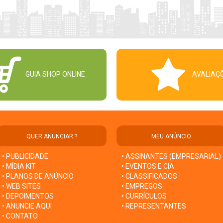
GUIA SHOP ONLINE
AVALIAÇ
QUER ANUNCIAR ?
MEU ANÚNCIO
• PUBLICIDADE
• ASSINANTES (EMPRESARIAL)
• MÍDIA KIT
• EVENTOS E CIA
• PLANOS DE ANÚNCIO
• CLASSIFICADOS
• WEB SITES
• EMPREGOS
• DEPOIMENTOS
• CURRÍCULOS
• ANUNCIE AQUI
• REPRESENTANTES
• CONTATO