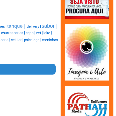
sabor |
tanque |
ies |
delivery |
|
churrascarias |
copo |
vet |
leke |
caria |
celular |
psicologo |
caminhos