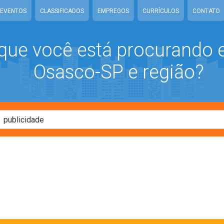
EVENTOS
CLASSIFICADOS
EMPREGOS
CURRÍCULOS
CONTATO
que você está procurando
Osasco-SP e região?