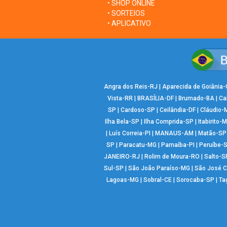
• SHOP ONLINE
• SORTEIOS
• APLICATIVO
Angra dos Reis-RJ
|
Aparecida de Goiânia
Vista-RR
|
BRASÍLIA-DF
|
Brumado-BA
|
Ca
SP
|
Cardoso-SP
|
Ceilândia-DF
|
Cláudio-
Ilha Bela-SP
|
Ilha Comprida-SP
|
Itabirito-
|
Luís Correia-PI
|
MANAUS-AM
|
Matão-SP
SP
|
Paracatu-MG
|
Parnaíba-PI
|
Peruíbe-
JANEIRO-RJ
|
Rolim de Moura-RO
|
Salto-S
Sul-SP
|
São João Paraíso-MG
|
São José 
Lagoas-MG
|
Sobral-CE
|
Sorocaba-SP
|
Ta