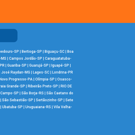
bedouro-SP
|
Bertioga-SP
|
Biguaçu-SC
|
Boa
-MS
|
Campos Jordão-SP
|
Caraguatatuba-
-PR
|
Guariba-SP
|
Guarujá-SP
|
Iguapé-SP
|
|
José Raydan-MG
|
Lages-SC
|
Londrina-PR
Novo Progresso-PA
|
Olímpia-SP
|
Osasco-
raia Grande-SP
|
Ribeirão Preto-SP
|
RIO DE
o Campo-SP
|
São Borja-RS
|
São Caetano do
|
São Sebastião-SP
|
Sertãozinho-SP
|
Sete
|
Ubatuba-SP
|
Uruguaiana-RS
|
Vila Velha-