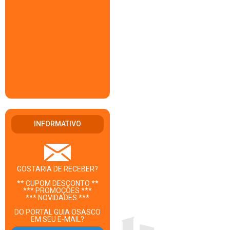
INFORMATIVO
GOSTARIA DE RECEBER?
** CUPOM DESCONTO **
*** PROMOÇÕES ***
*** NOVIDADES ***
DO PORTAL GUIA OSASCO
EM SEU E-MAIL?