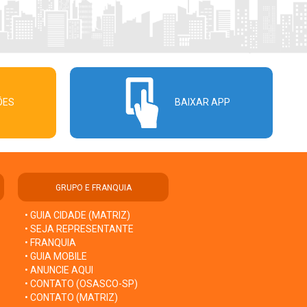
ÕES
BAIXAR APP
GRUPO E FRANQUIA
• GUIA CIDADE (MATRIZ)
• SEJA REPRESENTANTE
• FRANQUIA
• GUIA MOBILE
• ANUNCIE AQUI
• CONTATO (OSASCO-SP)
• CONTATO (MATRIZ)