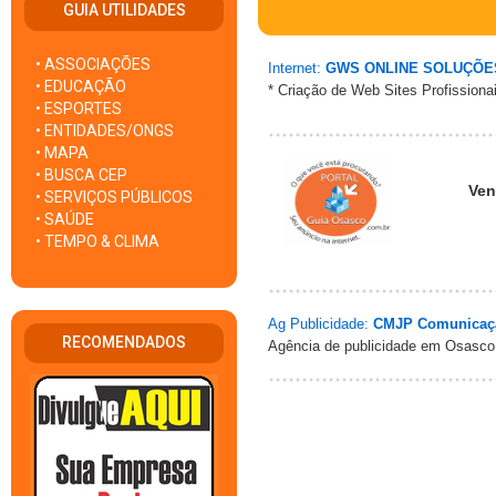
GUIA UTILIDADES
• ASSOCIAÇÕES
Internet:
GWS ONLINE SOLUÇÕE
• EDUCAÇÃO
* Criação de Web Sites Profissiona
• ESPORTES
• ENTIDADES/ONGS
• MAPA
• BUSCA CEP
Ven
• SERVIÇOS PÚBLICOS
• SAÚDE
• TEMPO & CLIMA
Ag Publicidade:
CMJP Comunicaç
RECOMENDADOS
Agência de publicidade em Osasco