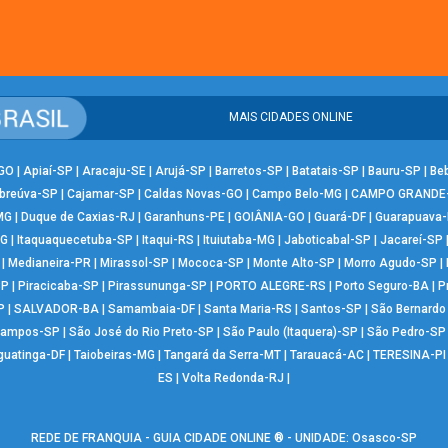
MAIS CIDADES ONLINE
-GO
|
Apiaí-SP
|
Aracaju-SE
|
Arujá-SP
|
Barretos-SP
|
Batatais-SP
|
Bauru-SP
|
Be
breúva-SP
|
Cajamar-SP
|
Caldas Novas-GO
|
Campo Belo-MG
|
CAMPO GRANDE
MG
|
Duque de Caxias-RJ
|
Garanhuns-PE
|
GOIÂNIA-GO
|
Guará-DF
|
Guarapuava
MG
|
Itaquaquecetuba-SP
|
Itaqui-RS
|
Ituiutaba-MG
|
Jaboticabal-SP
|
Jacareí-SP
|
Medianeira-PR
|
Mirassol-SP
|
Mococa-SP
|
Monte Alto-SP
|
Morro Agudo-SP
|
SP
|
Piracicaba-SP
|
Pirassununga-SP
|
PORTO ALEGRE-RS
|
Porto Seguro-BA
|
P
P
|
SALVADOR-BA
|
Samambaia-DF
|
Santa Maria-RS
|
Santos-SP
|
São Bernard
Campos-SP
|
São José do Rio Preto-SP
|
São Paulo (Itaquera)-SP
|
São Pedro-SP
guatinga-DF
|
Taiobeiras-MG
|
Tangará da Serra-MT
|
Tarauacá-AC
|
TERESINA-PI
ES
|
Volta Redonda-RJ
|
REDE DE FRANQUIA - GUIA CIDADE ONLINE ® - UNIDADE: Osasco-SP