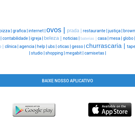
ovos |
prada |
pizza |
grafica |
internet |
restaurante |
justiça |
brown
beleza |
 |
contabilidade |
igreja |
noticias |
casa |
mesa |
globo 
baterias |
churrascaria |
o |
clínica |
agencia |
help |
ubs |
oticas |
gesso |
tape
|
studio |
shopping |
megabit |
camisetas |
BAIXE NOSSO APLICATIVO