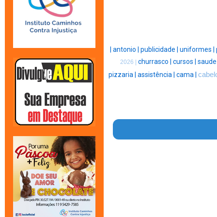
|
antonio |
publicidade |
uniformes |
churrasco |
cursos |
saude
2026 |
pizzaria |
assistência |
cama |
cabel