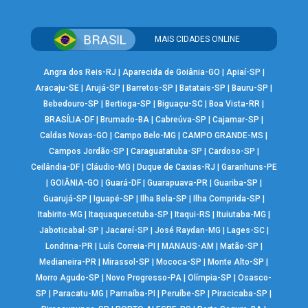
MAIS CIDADES ONLINE
Angra dos Reis-RJ
|
Aparecida de Goiânia-GO
|
Apiaí-SP
|
Aracaju-SE
|
Arujá-SP
|
Barretos-SP
|
Batatais-SP
|
Bauru-SP
|
Bebedouro-SP
|
Bertioga-SP
|
Biguaçu-SC
|
Boa Vista-RR
|
BRASÍLIA-DF
|
Brumado-BA
|
Cabreúva-SP
|
Cajamar-SP
|
Caldas Novas-GO
|
Campo Belo-MG
|
CAMPO GRANDE-MS
|
Campos Jordão-SP
|
Caraguatatuba-SP
|
Cardoso-SP
|
Ceilândia-DF
|
Cláudio-MG
|
Duque de Caxias-RJ
|
Garanhuns-PE
|
GOIÂNIA-GO
|
Guará-DF
|
Guarapuava-PR
|
Guariba-SP
|
Guarujá-SP
|
Iguapé-SP
|
Ilha Bela-SP
|
Ilha Comprida-SP
|
Itabirito-MG
|
Itaquaquecetuba-SP
|
Itaqui-RS
|
Ituiutaba-MG
|
Jaboticabal-SP
|
Jacareí-SP
|
José Raydan-MG
|
Lages-SC
|
Londrina-PR
|
Luís Correia-PI
|
MANAUS-AM
|
Matão-SP
|
Medianeira-PR
|
Mirassol-SP
|
Mococa-SP
|
Monte Alto-SP
|
Morro Agudo-SP
|
Novo Progresso-PA
|
Olímpia-SP
|
Osasco-
SP
|
Paracatu-MG
|
Parnaíba-PI
|
Peruíbe-SP
|
Piracicaba-SP
|