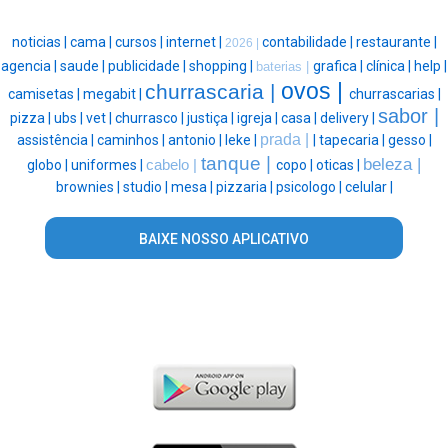
noticias |
cama |
cursos |
internet |
contabilidade |
restaurante |
2026 |
agencia |
saude |
publicidade |
shopping |
grafica |
clínica |
help |
baterias |
ovos |
churrascaria |
camisetas |
megabit |
churrascarias |
sabor |
pizza |
ubs |
vet |
churrasco |
justiça |
igreja |
casa |
delivery |
prada |
assistência |
caminhos |
antonio |
leke |
|
tapecaria |
gesso |
tanque |
beleza |
globo |
uniformes |
cabelo |
copo |
oticas |
brownies |
studio |
mesa |
pizzaria |
psicologo |
celular |
BAIXE NOSSO APLICATIVO