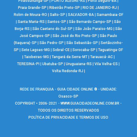
Pirassununga-SP
|
PORTO ALEGRE-RS
|
Porto Seguro-BA
|
Praia Grande-SP
|
Ribeirão Preto-SP
|
RIO DE JANEIRO-RJ
|
Rolim de Moura-RO
|
Salto-SP
|
SALVADOR-BA
|
Samambaia-DF
|
Santa Maria-RS
|
Santos-SP
|
São Bernardo Campo-SP
|
São
Borja-RS
|
São Caetano do Sul-SP
|
São João Paraíso-MG
|
São
José Campos-SP
|
São José do Rio Preto-SP
|
São Paulo
(Itaquera)-SP
|
São Pedro-SP
|
São Sebastião-SP
|
Sertãozinho-
SP
|
Sete Lagoas-MG
|
Sobral-CE
|
Sorocaba-SP
|
Taguatinga-DF
|
Taiobeiras-MG
|
Tangará da Serra-MT
|
Tarauacá-AC
|
TERESINA-PI
|
Ubatuba-SP
|
Uruguaiana-RS
|
Vila Velha-ES
|
Volta Redonda-RJ
|
REDE DE FRANQUIA - GUIA CIDADE ONLINE ® - UNIDADE:
Osasco-SP
COPYRIGHT • 2006-2021 -
WWW.GUIACIDADEONLINE.COM.BR
-
TODOS OS DIREITOS RESERVADOS
POLÍTICA DE PRIVACIDADE E TERMOS DE USO