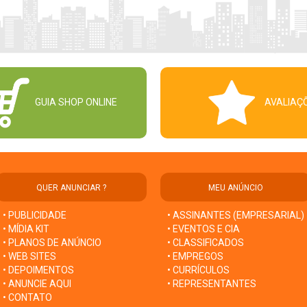
GUIA SHOP ONLINE
AVALIAÇ
QUER ANUNCIAR ?
MEU ANÚNCIO
• PUBLICIDADE
• ASSINANTES (EMPRESARIAL)
• MÍDIA KIT
• EVENTOS E CIA
• PLANOS DE ANÚNCIO
• CLASSIFICADOS
• WEB SITES
• EMPREGOS
• DEPOIMENTOS
• CURRÍCULOS
• ANUNCIE AQUI
• REPRESENTANTES
• CONTATO