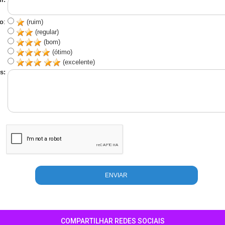
o
:
(ruim)
(regular)
(bom)
(ótimo)
(excelente)
s:
COMPARTILHAR REDES SOCIAIS