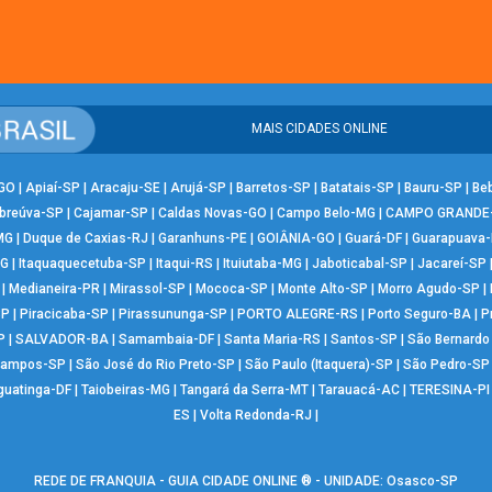
MAIS CIDADES ONLINE
-GO
|
Apiaí-SP
|
Aracaju-SE
|
Arujá-SP
|
Barretos-SP
|
Batatais-SP
|
Bauru-SP
|
Be
breúva-SP
|
Cajamar-SP
|
Caldas Novas-GO
|
Campo Belo-MG
|
CAMPO GRANDE
MG
|
Duque de Caxias-RJ
|
Garanhuns-PE
|
GOIÂNIA-GO
|
Guará-DF
|
Guarapuava
MG
|
Itaquaquecetuba-SP
|
Itaqui-RS
|
Ituiutaba-MG
|
Jaboticabal-SP
|
Jacareí-SP
|
Medianeira-PR
|
Mirassol-SP
|
Mococa-SP
|
Monte Alto-SP
|
Morro Agudo-SP
|
SP
|
Piracicaba-SP
|
Pirassununga-SP
|
PORTO ALEGRE-RS
|
Porto Seguro-BA
|
P
P
|
SALVADOR-BA
|
Samambaia-DF
|
Santa Maria-RS
|
Santos-SP
|
São Bernard
Campos-SP
|
São José do Rio Preto-SP
|
São Paulo (Itaquera)-SP
|
São Pedro-SP
guatinga-DF
|
Taiobeiras-MG
|
Tangará da Serra-MT
|
Tarauacá-AC
|
TERESINA-PI
ES
|
Volta Redonda-RJ
|
REDE DE FRANQUIA - GUIA CIDADE ONLINE ® - UNIDADE: Osasco-SP