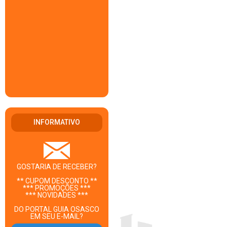
INFORMATIVO
GOSTARIA DE RECEBER?
** CUPOM DESCONTO **
*** PROMOÇÕES ***
*** NOVIDADES ***
DO PORTAL GUIA OSASCO
EM SEU E-MAIL?