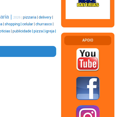
aria |
pizzaria |
delivery |
2026 |
ça |
shopping |
celular |
churrasco |
oticias |
publicidade |
pizza |
igreja |
APOIO