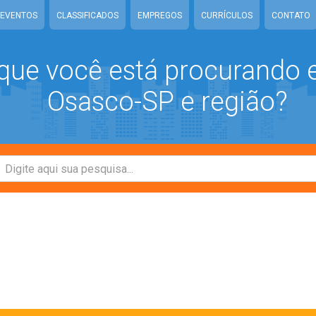
EVENTOS
CLASSIFICADOS
EMPREGOS
CURRÍCULOS
CONTATO
que você está procurando
Osasco-SP e região?