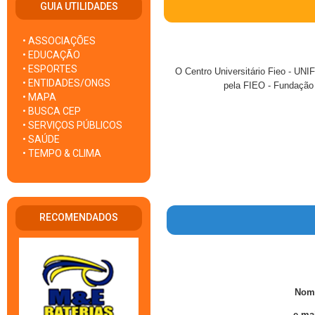
GUIA UTILIDADES
• ASSOCIAÇÕES
• EDUCAÇÃO
• ESPORTES
O Centro Universitário Fieo - UNI
• ENTIDADES/ONGS
pela FIEO - Fundação I
• MAPA
• BUSCA CEP
• SERVIÇOS PÚBLICOS
• SAÚDE
• TEMPO & CLIMA
RECOMENDADOS
Nom
e-mai