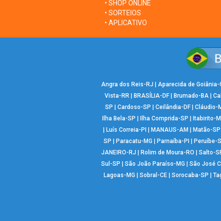
• SHOP ONLINE
• SORTEIOS
• APLICATIVO
Angra dos Reis-RJ
|
Aparecida de Goiânia
Vista-RR
|
BRASÍLIA-DF
|
Brumado-BA
|
Ca
SP
|
Cardoso-SP
|
Ceilândia-DF
|
Cláudio-
Ilha Bela-SP
|
Ilha Comprida-SP
|
Itabirito-
|
Luís Correia-PI
|
MANAUS-AM
|
Matão-SP
SP
|
Paracatu-MG
|
Parnaíba-PI
|
Peruíbe-
JANEIRO-RJ
|
Rolim de Moura-RO
|
Salto-S
Sul-SP
|
São João Paraíso-MG
|
São José 
Lagoas-MG
|
Sobral-CE
|
Sorocaba-SP
|
Ta