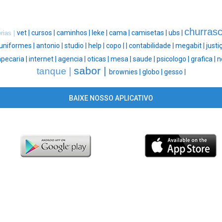
churrasc
vet |
cursos |
caminhos |
leke |
cama |
camisetas |
ubs |
rias |
uniformes |
antonio |
studio |
help |
copo |
|
contabilidade |
megabit |
justi
apecaria |
internet |
agencia |
oticas |
mesa |
saude |
psicologo |
grafica |
n
sabor |
tanque |
brownies |
globo |
gesso |
BAIXE NOSSO APLICATIVO