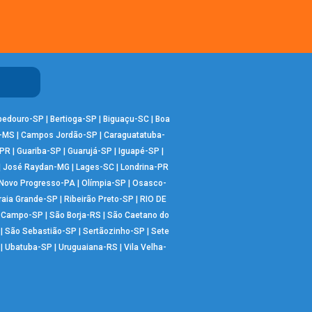
bedouro-SP
|
Bertioga-SP
|
Biguaçu-SC
|
Boa
-MS
|
Campos Jordão-SP
|
Caraguatatuba-
-PR
|
Guariba-SP
|
Guarujá-SP
|
Iguapé-SP
|
|
José Raydan-MG
|
Lages-SC
|
Londrina-PR
Novo Progresso-PA
|
Olímpia-SP
|
Osasco-
raia Grande-SP
|
Ribeirão Preto-SP
|
RIO DE
o Campo-SP
|
São Borja-RS
|
São Caetano do
|
São Sebastião-SP
|
Sertãozinho-SP
|
Sete
|
Ubatuba-SP
|
Uruguaiana-RS
|
Vila Velha-