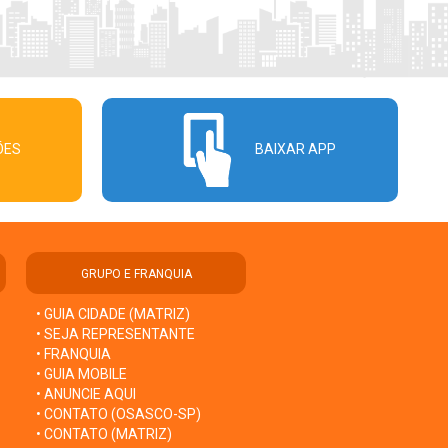
ÕES
BAIXAR APP
GRUPO E FRANQUIA
• GUIA CIDADE (MATRIZ)
• SEJA REPRESENTANTE
• FRANQUIA
• GUIA MOBILE
• ANUNCIE AQUI
• CONTATO (OSASCO-SP)
• CONTATO (MATRIZ)