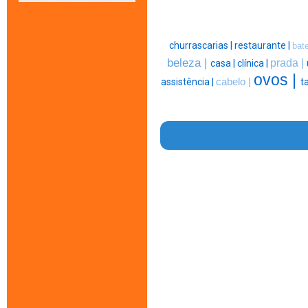
churrascarias |
restaurante |
bate
beleza |
prada |
casa |
clínica |
ovos |
assistência |
cabelo |
t