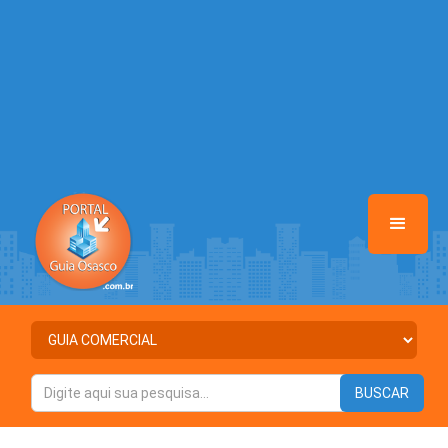
/home/portalguiaosasco/www/class-mb/Seguranca.Class.php
on
line
37
Warning
: Illegal string offset 'ATIVO' in
/home/portalguiaosasco/www/class-mb/Seguranca.Class.php
on
line
37